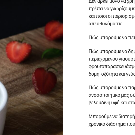
Δεν αρκεί μόνο να χρ
πρέπει να γνωρίζουμε
και ποιοι οι περιορισ
απευθυνόμαστε.
Πώς μπορούμε να πετ
Πώς μπορούμε να δημ
περιεχομένου γιαούρτ
φρουτοπαρασκευάσματ
δομή, οξύτητα και γεύ
Πώς μπορούμε να παρά
ανοσοποιητικό μας σύσ
βελούδινη υφή και στα
Μπορούμε να διατηρήσο
χρονικό διάστημα που 