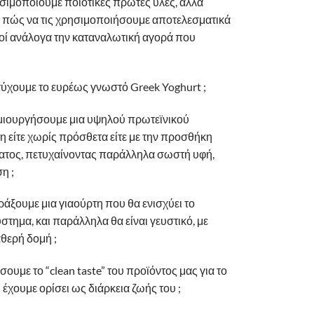
ησιμοποιούμε ποιοτικές πρώτες ύλες, αλλά
 πώς να τις χρησιμοποιήσουμε αποτελεσματικά
μοί ανάλογα την καταναλωτική αγορά που
ύχουμε το ευρέως γνωστό Greek Yoghurt ;
ιουργήσουμε μια υψηλού πρωτεϊνικού
η είτε χωρίς πρόσθετα είτε με την προσθήκη
ος, πετυχαίνοντας παράλληλα σωστή υφή,
ση ;
ξουμε μια γιαούρτη που θα ενισχύει το
τημα, και παράλληλα θα είναι γευστικό, με
θερή δομή ;
υμε το “clean taste” του προϊόντος μας για το
έχουμε ορίσει ως διάρκεια ζωής του ;